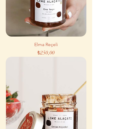
Elma Reçeli
Fiyat
₺250,00