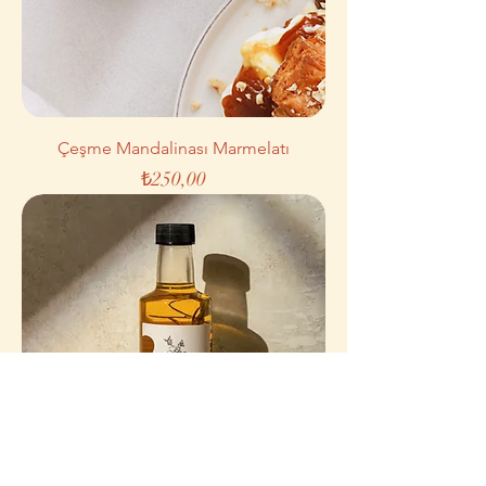
Çeşme Mandalinası Marmelatı
Fiyat
₺250,00