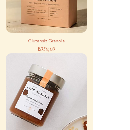
Glutensiz Granola
Fiyat
₺350,00