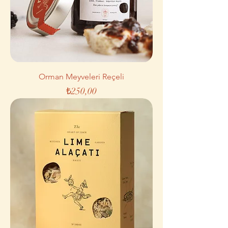
Orman Meyveleri Reçeli
Fiyat
₺250,00