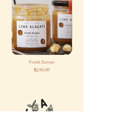
Fındık Ezmesi
Limon Portakal Reç
Fiyat
₺250,00