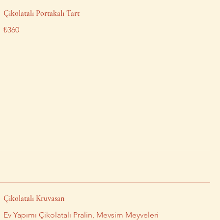
Çikolatalı Portakalı Tart
₺360
Çikolatalı Kruvasan
Ev Yapımı Çikolatalı Pralin, Mevsim Meyveleri