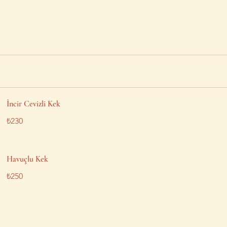
İncir Cevizli Kek
₺230
Havuçlu Kek
₺250