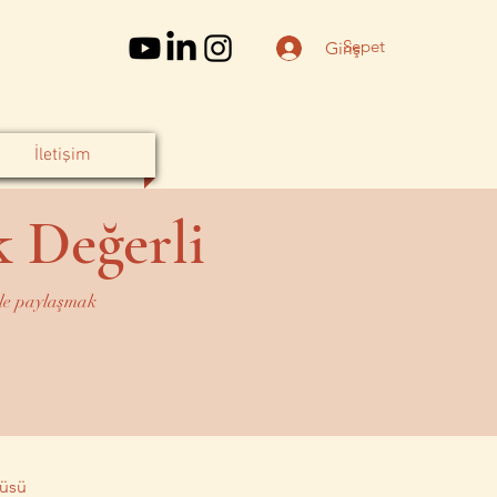
Sepet
Giriş
İletişim
k Değerli
mle paylaşmak
nüsü