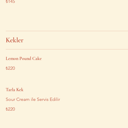
₺145
Kekler
Lemon Pound Cake
₺220
Tarla Kek
Sour Cream ile Servis Edilir
₺220