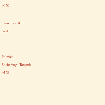
₺240
Cinnamon Roll
₺220
Palmier
Sade Veya Tarçınlı
₺145