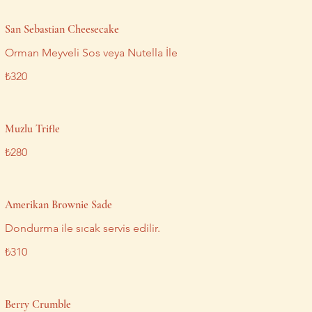
San Sebastian Cheesecake
Orman Meyveli Sos veya Nutella İle
₺320
Muzlu Trifle
₺280
Amerikan Brownie Sade
Dondurma ile sıcak servis edilir.
₺310
Berry Crumble