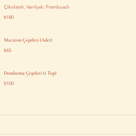
Çikolatalı, Vanilyalı, Frambuazlı
₺180
Macaron Çeşitleri (Adet)
₺65
Dondurma Çeşitleri (1 Top)
₺100