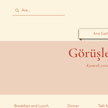
Ana Sayf
Görüşle
Kıymetli yoru
Breakfast and Lunch
Dinner
Tatlı