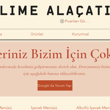
Puanları Görüntüle
a
Ürünler
Kurumsal
riniz Bizim İçin Ço
mlarınızla kendimizi geliştirmemize destek olun. Deneyiminizi bizi
için aşağıdaki butona tıklayabilirsiniz.
Google’da Yorum Yap
 Menüsü
İçecek Menüsü
Alkollü İçecek Me