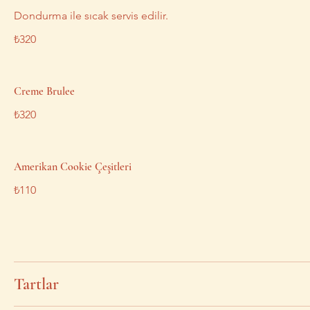
Dondurma ile sıcak servis edilir.
₺320
Creme Brulee
₺320
Amerikan Cookie Çeşitleri
₺110
Tartlar