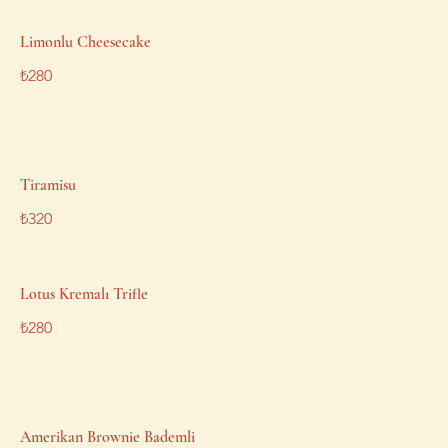
Limonlu Cheesecake
₺280
Tiramisu
₺320
Lotus Kremalı Trifle
₺280
Amerikan Brownie Bademli