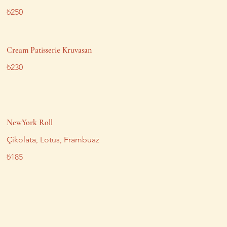
₺250
Cream Patisserie Kruvasan
₺230
NewYork Roll
Çikolata, Lotus, Frambuaz
₺185