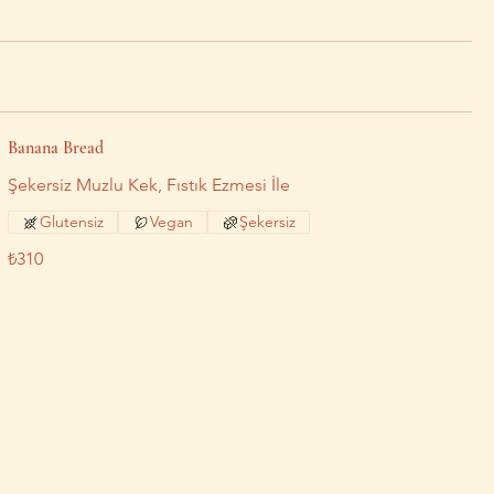
Banana Bread
Şekersiz Muzlu Kek, Fıstık Ezmesi İle
Glutensiz
Vegan
Şekersiz
₺310