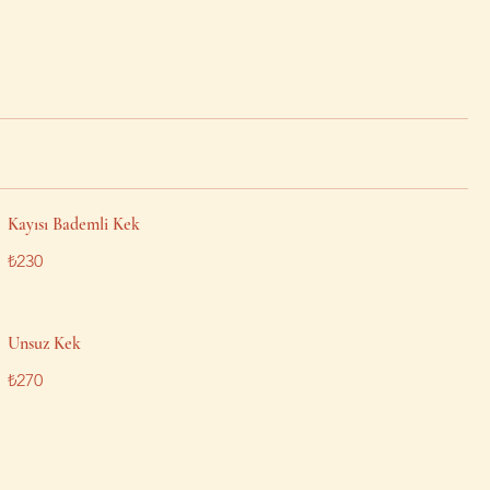
Kayısı Bademli Kek
₺230
Unsuz Kek
₺270