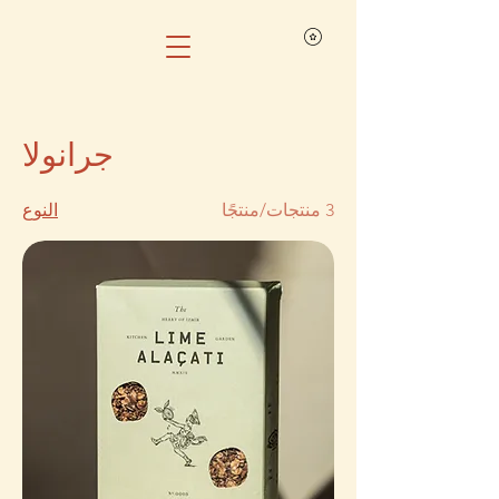
جرانولا
3 منتجات/منتجًا
النوع