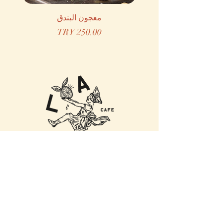
معجون البندق
م
السعر
مؤسسي
قصتنا