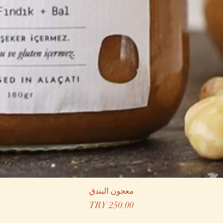
معجون البندق
السعر