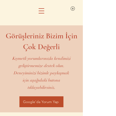
Görüşleriniz Bizim İçin
Çok Değerli
Kıymetli yorumlarınızla kendimizi
geliştirmemize destek olun.
Deneyiminizi bizimle paylaşmak
için aşağıdaki butona
tıklayabilirsiniz.
Google’da Yorum Yap