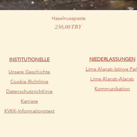
Haselnusspaste
Preis
250,00 TRY
NIEDERLASSUNGEN
INSTITUTIONELLE
Lime Alaçatı-Istinye Par
Unsere Geschichte
Lime Alaçatı-Alaçatı
Cookie-Richtlinie
Kommunikation
Datenschutzrichtlinie
Karriere
KVKK-Informationstext