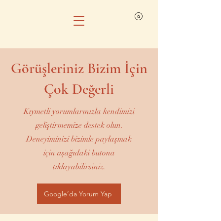
Görüşleriniz Bizim İçin
Çok Değerli
Kıymetli yorumlarınızla kendimizi
geliştirmemize destek olun.
Deneyiminizi bizimle paylaşmak
için aşağıdaki butona
tıklayabilirsiniz.
Google’da Yorum Yap